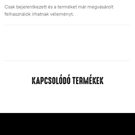
Csak bejelentkezett és a terméket már megvásárolt
felhasználók írhatnak véleményt.
KAPCSOLÓDÓ TERMÉKEK