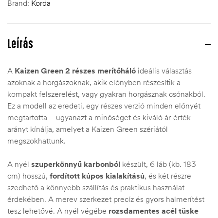
Brand:
Korda
Leírás
A
Kaizen Green 2 részes merítőháló
ideális választás
azoknak a horgászoknak, akik előnyben részesítik a
kompakt felszerelést, vagy gyakran horgásznak csónakból.
Ez a modell az eredeti, egy részes verzió minden előnyét
megtartotta – ugyanazt a minőséget és kiváló ár-érték
arányt kínálja, amelyet a Kaizen Green szériától
megszokhattunk.
A nyél
szuperkönnyű karbonból
készült, 6 láb (kb. 183
cm) hosszú,
fordított kúpos kialakítású
, és két részre
szedhető a könnyebb szállítás és praktikus használat
érdekében. A merev szerkezet precíz és gyors halmerítést
tesz lehetővé. A nyél végébe
rozsdamentes acél tüske