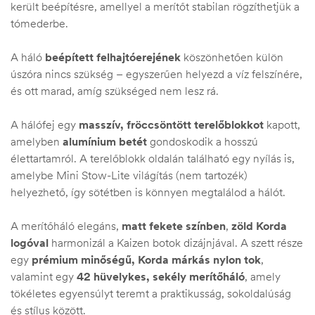
került beépítésre, amellyel a merítőt stabilan rögzíthetjük a
tómederbe.
A háló
beépített felhajtóerejének
köszönhetően külön
úszóra nincs szükség – egyszerűen helyezd a víz felszínére,
és ott marad, amíg szükséged nem lesz rá.
A hálófej egy
masszív, fröccsöntött terelőblokkot
kapott,
amelyben
alumínium betét
gondoskodik a hosszú
élettartamról. A terelőblokk oldalán található egy nyílás is,
amelybe Mini Stow-Lite világítás (nem tartozék)
helyezhető, így sötétben is könnyen megtalálod a hálót.
A merítőháló elegáns,
matt fekete színben
,
zöld Korda
logóval
harmonizál a Kaizen botok dizájnjával. A szett része
egy
prémium minőségű, Korda márkás nylon tok
,
valamint egy
42 hüvelykes, sekély merítőháló
, amely
tökéletes egyensúlyt teremt a praktikusság, sokoldalúság
és stílus között.