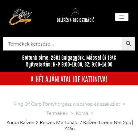
BELÉPÉS / REGISZTRÁCIÓ
Akciós ter
Törzsvásárlói pr
Egyéb me
Boltunk címe: 2681 Galgagyörk, Mácsai út 18\C
Nyitvatartás: H-P 9:00-18:00, SZ: 9:00-14:00
A HÉT AJÁNLATAI IDE KATTINTVA!
King Of Carp Pontyhorgász webshop és szaküzlet
>
Termékek
>
Korda
>
Korda Kaizen 2 Részes Mertőháló / Kaizen Green Net 2pc |
42in