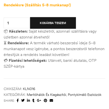
Rendelésre (Szállítás 5-8 munkanap!)
Quantity:
KOSÁRBA TESZEM
📦
Készleten:
Saját készletről, azonnali szállításra vagy
üzletben azonnal átvehető!
⏳
Rendelésre:
A termék várható beszerzési ideje 5–8
munkanapot vesz igénybe, a pontos beszerzésről telefonon
értesítjük a rendelés leadást követően!
💳
Fizetési lehetőségek:
Utánvét, banki átutalás, OTP
SZÉP-kártya
CIKKSZÁM:
KLN016
KATEGÓRIÁK:
Merítőhálók És Kiegészítői
,
Pontykímélő Eszközök
SHARE: