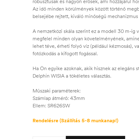
robusztusak és nagyon erősek, ami hozzájárul ho
Az idő minden körülmények között történő megbí
belsejébe rejtett, kiváló minőségű mechanizmus b
A nemzetközi skála szerint ez a modell 30 m-ig víz
megfelel minden olyan követelményének, aminek
lehet téve, érheti folyó víz (például kézmosás), v
fotózkodás a kifogott fogással.
Ha Ön egyike azoknak, akik hisznek az elegáns st
Delphin WISIA a tökéletes választás.
Műszaki paraméterek:
Számlap átmérő: 43mm
Ellem: SR626SW
Rendelésre (Szállítás 5-8 munkanap!)
Quantity: