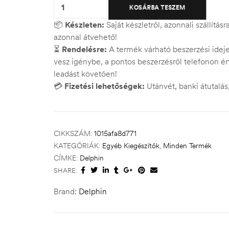
KOSÁRBA TESZEM
📦
Készleten:
Saját készletről, azonnali szállítás
azonnal átvehető!
⏳
Rendelésre:
A termék várható beszerzési ide
vesz igénybe, a pontos beszerzésről telefonon ért
leadást követően!
💳
Fizetési lehetőségek:
Utánvét, banki átutalá
CIKKSZÁM:
1015afa8d771
KATEGÓRIÁK:
Egyéb Kiegészítők
,
Minden Termék
CÍMKE:
Delphin
SHARE:
Brand:
Delphin