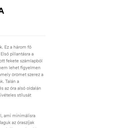
A
ek. Ez a három fő
Első pillantásra a
tott fekete számlapból
l nem lehet figyelmen
amely örömet szerez a
. Talán a
s az óra alsó oldalán
vételes stílusát
l, ami minimálisra
aguk az óraszíjak