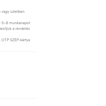
ra vagy üzletben
je 5–8 munkanapot
esítjük a rendelés
s, OTP SZÉP-kártya