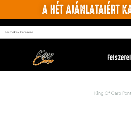
A HÉT AJÁNLATAIÉRT KA
Felszere
King Of Carp Pon