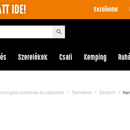
TT IDE!
Kezdőoldal
lés
Szerelékek
Csali
Kemping
Ruh
tyhorgász webshop és szaküzlet
>
Termékek
>
Delphin
>
Kar