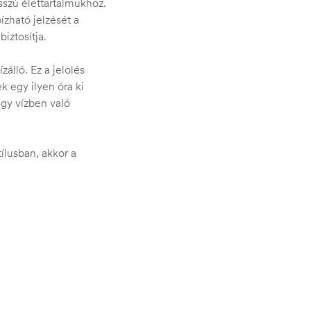
sszú élettartalmukhoz.
zható jelzését a
iztosítja.
álló. Ez a jelölés
 egy ilyen óra ki
agy vízben való
ílusban, akkor a