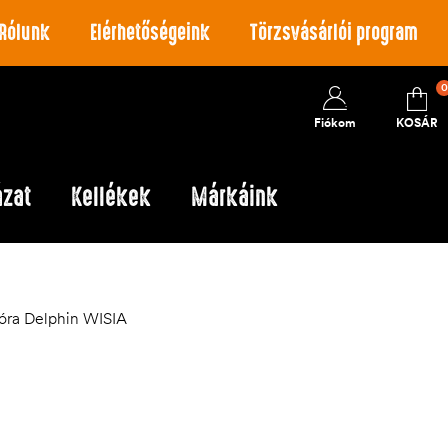
Rólunk
Elérhetőségeink
Törzsvásárlói program
0
Fiókom
KOSÁR
ázat
Kellékek
Márkáink
óra Delphin WISIA