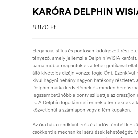
KARÓRA DELPHIN WISI
8.870
Ft
Elegancia, stílus és pontosan kidolgozott részlet
tényező, amely jellemzi a Delphin WISIA karórát. 
barna műbőr órapántok és a fehér grafikával ellá
álló kivételes dizájn vonzza fogja Önt. Ezenkívü
kívül hagyni néhány nagyon hatékony részletet, 
Delphin márka kedvelőinek és minden horgásznak
legszembetűnőbb a ponty sziluettje az oraszíjon é
is. A Delphin logó kiemeli ennek a terméknek a ki
közvetlenül a számlapon vagy a fém kupakon.
Az óra háza rendkívül erős és tartós fémből készü
csökkenti a mechanikai sérülések lehetőségét. M