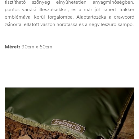
tisztítható szõnyeg elnyûhetetlen anyagminõségben,
pontos varrási illesztésekkel, és a már jól ismert Trakker
emblémával kerül forgalomba. Alaptartozéka a drawcord
zsinórral ellátott vászon hordtáska és a négy leszúró kampó.
Méret:
90cm x 60cm