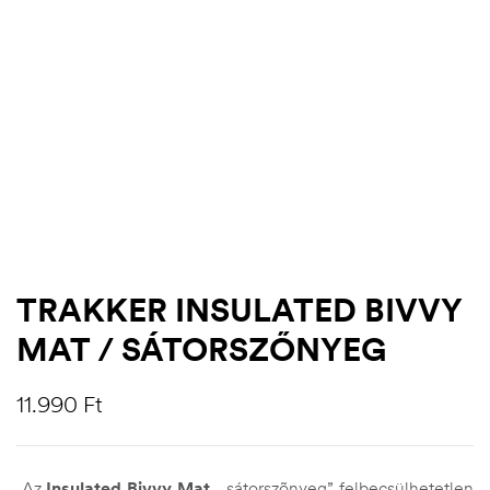
TRAKKER INSULATED BIVVY
MAT / SÁTORSZŐNYEG
.03.22.
11.990
Ft
Az
Insulated Bivvy Mat
„sátorszõnyeg” felbecsülhetetlen