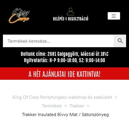
BELÉPÉS / REGISZTRÁCIÓ
Akciós ter
Törzsvásárlói pr
Egyéb me
Boltunk címe: 2681 Galgagyörk, Mácsai út 18\C
Nyitvatartás: H-P 9:00-18:00, SZ: 9:00-14:00
A HÉT AJÁNLATAI IDE KATTINTVA!
King Of Carp Pontyhorgász webshop és szaküzlet
>
Termékek
>
Trakker
>
Trakker Insulated Bivvy Mat / Sátorszőnyeg