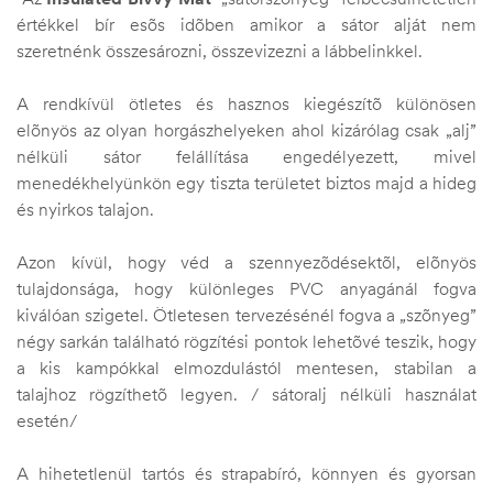
értékkel bír esõs idõben amikor a sátor alját nem
szeretnénk összesározni, összevizezni a lábbelinkkel.
A rendkívül ötletes és hasznos kiegészítõ különösen
elõnyös az olyan horgászhelyeken ahol kizárólag csak „alj”
nélküli sátor felállítása engedélyezett, mivel
menedékhelyünkön egy tiszta területet biztos majd a hideg
és nyirkos talajon.
Azon kívül, hogy véd a szennyezõdésektõl, elõnyös
tulajdonsága, hogy különleges PVC anyagánál fogva
kiválóan szigetel. Ötletesen tervezésénél fogva a „szõnyeg”
négy sarkán található rögzítési pontok lehetõvé teszik, hogy
a kis kampókkal elmozdulástól mentesen, stabilan a
talajhoz rögzíthetõ legyen. / sátoralj nélküli használat
esetén/
A hihetetlenül tartós és strapabíró, könnyen és gyorsan