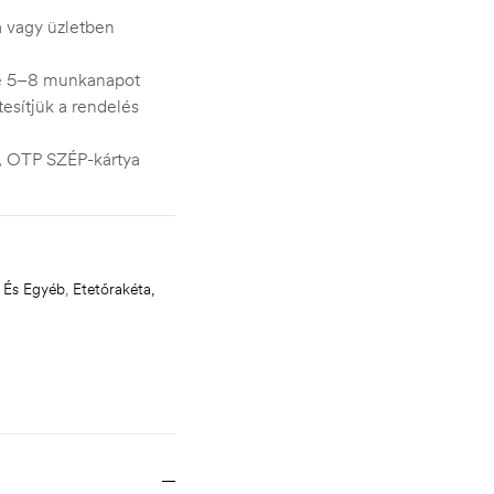
ra vagy üzletben
je 5–8 munkanapot
esítjük a rendelés
s, OTP SZÉP-kártya
 És Egyéb
,
Etetőrakéta,