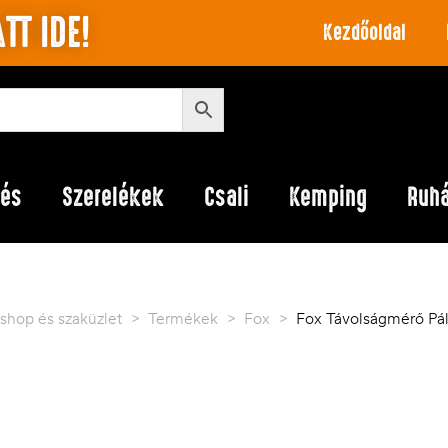
TT IDE!
Kezdőoldal
lés
Szerelékek
Csali
Kemping
Ruh
shop és szaküzlet
>
Termékek
>
Fox
>
Fox Távolságmérő Pálc