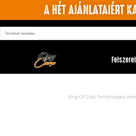
A HÉT AJÁNLATAIÉRT KA
Felszere
King Of Carp Pontyhorgász web