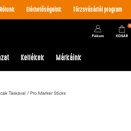
Rólunk
Elérhetőségeink
Törzsvásárlói program
0
Fiókom
KOSÁR
ázat
Kellékek
Márkáink
ák Táskával / Pro Marker Sticks