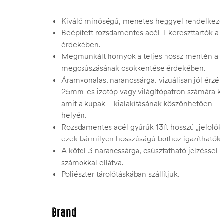
Kiváló minőségű, menetes heggyel rendelkez
Beépített rozsdamentes acél T kereszttartók a
érdekében.
Megmunkált hornyok a teljes hossz mentén a 
megcsúszásának csökkentése érdekében.
Áramvonalas, narancssárga, vizuálisan jól ér
25mm-es izotóp vagy világítópatron számára kia
amit a kupak – kialakításának köszönhetően – 
helyén.
Rozsdamentes acél gyűrűk 13ft hosszú „jelölőkö
ezek bármilyen hosszúságú bothoz igazíthatók
A kötél 3 narancssárga, csúsztatható jelzéssel
számokkal ellátva.
Poliészter tárolótáskában szállítjuk.
Brand