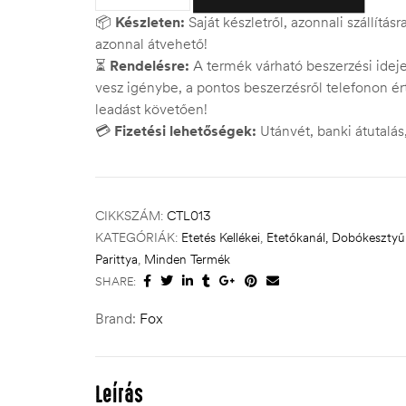
📦
Készleten:
Saját készletről, azonnali szállítás
azonnal átvehető!
⏳
Rendelésre:
A termék várható beszerzési ide
vesz igénybe, a pontos beszerzésről telefonon ért
leadást követően!
💳
Fizetési lehetőségek:
Utánvét, banki átutalá
CIKKSZÁM:
CTL013
KATEGÓRIÁK:
Etetés Kellékei
,
Etetőkanál, Dobókesztyű
Parittya
,
Minden Termék
SHARE:
Brand:
Fox
Leírás