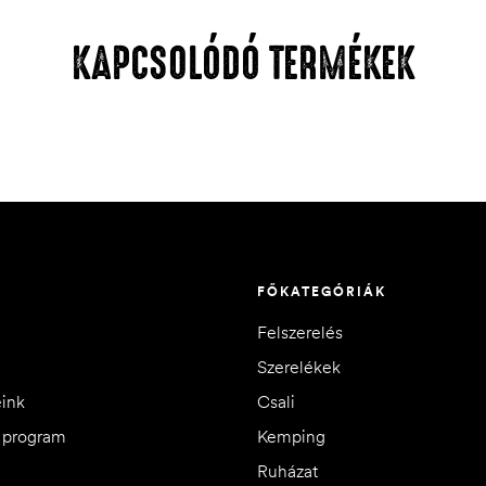
KAPCSOLÓDÓ TERMÉKEK
FŐKATEGÓRIÁK
Felszerelés
Szerelékek
eink
Csali
i program
Kemping
Ruházat