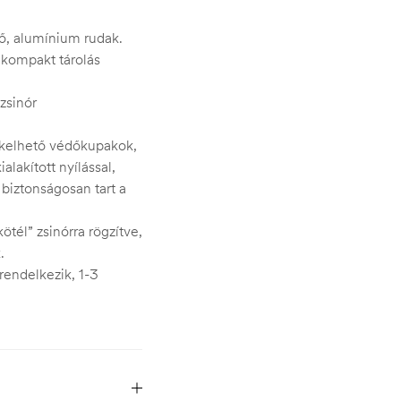
ő, alumínium rudak.
 kompakt tárolás
zsinór
zékelhető védőkupakok,
lakított nyílással,
biztonságosan tart a
tél” zsinórra rögzítve,
.
 rendelkezik, 1-3