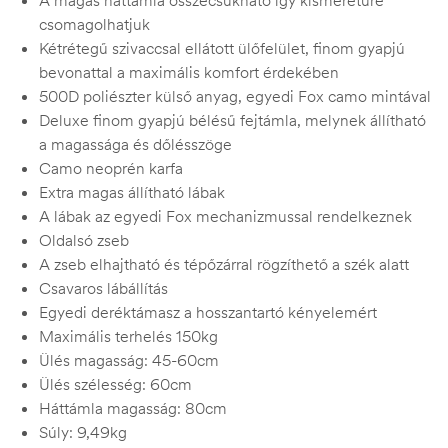
A magas háttámla összecsukható így kisméretűre
csomagolhatjuk
Kétrétegű szivaccsal ellátott ülőfelület, finom gyapjú
bevonattal a maximális komfort érdekében
500D poliészter külső anyag, egyedi Fox camo mintával
Deluxe finom gyapjú bélésű fejtámla, melynek állítható
a magassága és dőlésszöge
Camo neoprén karfa
Extra magas állítható lábak
A lábak az egyedi Fox mechanizmussal rendelkeznek
Oldalsó zseb
A zseb elhajtható és tépőzárral rögzíthető a szék alatt
Csavaros lábállítás
Egyedi deréktámasz a hosszantartó kényelemért
Maximális terhelés 150kg
Ülés magasság: 45-60cm
Ülés szélesség: 60cm
Háttámla magasság: 80cm
Súly: 9,49kg