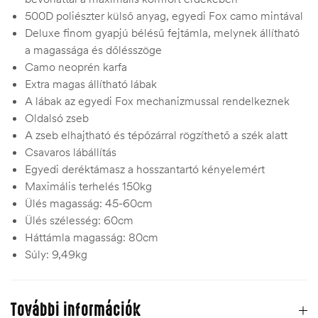
500D poliészter külső anyag, egyedi Fox camo mintával
Deluxe finom gyapjú bélésű fejtámla, melynek állítható
a magassága és dőlésszöge
Camo neoprén karfa
Extra magas állítható lábak
A lábak az egyedi Fox mechanizmussal rendelkeznek
Oldalsó zseb
A zseb elhajtható és tépőzárral rögzíthető a szék alatt
Csavaros lábállítás
Egyedi deréktámasz a hosszantartó kényelemért
Maximális terhelés 150kg
Ülés magasság: 45-60cm
Ülés szélesség: 60cm
Háttámla magasság: 80cm
Súly: 9,49kg
További információk