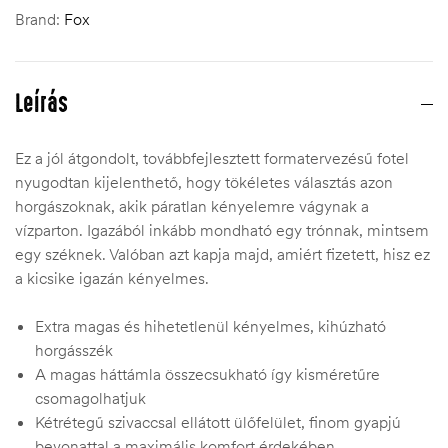
Brand:
Fox
Leírás
Ez a jól átgondolt, továbbfejlesztett formatervezésű fotel
nyugodtan kijelenthető, hogy tökéletes választás azon
horgászoknak, akik páratlan kényelemre vágynak a
vízparton. Igazából inkább mondható egy trónnak, mintsem
egy széknek. Valóban azt kapja majd, amiért fizetett, hisz ez
a kicsike igazán kényelmes.
Extra magas és hihetetlenül kényelmes, kihúzható
horgásszék
A magas háttámla összecsukható így kisméretűre
csomagolhatjuk
Kétrétegű szivaccsal ellátott ülőfelület, finom gyapjú
bevonattal a maximális komfort érdekében