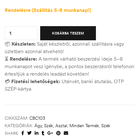
Rendelésre (Szállítás 5-8 munkanap!)
Quantity:
KOSÁRBA TESZEM
📦
Készleten:
Saját készletről, azonnali szállításra vagy
üzletben azonnal átvehető!
⏳
Rendelésre:
A termék várható beszerzési ideje 5–8
munkanapot vesz igénybe, a pontos beszerzésről telefonon
értesítjük a rendelés leadást követően!
💳
Fizetési lehetőségek:
Utánvét, banki átutalás, OTP
SZÉP-kártya
CIKKSZÁM:
CBC103
KATEGÓRIÁK:
Ágy, Szék, Asztal
,
Minden Termék
,
Szék
SHARE: