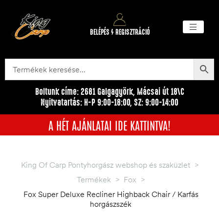
BELÉPÉS / REGISZTRÁCIÓ
Akciós ter
Törzsvásárlói pr
Egyéb me
Boltunk címe: 2681 Galgagyörk, Mácsai út 18\C
Nyitvatartás: H-P 9:00-18:00, SZ: 9:00-14:00
A HÉT AJÁNLATAI IDE KATTINTVA!
King Of Carp Pontyhorgász webshop és szaküzlet
>
Termékek
>
Fox
>
Fox Super Deluxe Recliner Highback Chair / Karfás
horgászszék