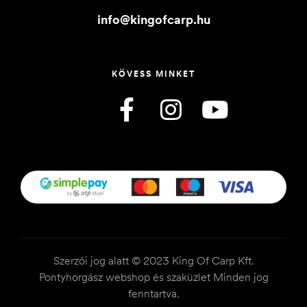
info@kingofcarp.hu
KÖVESS MINKET
Szerzői jog alatt © 2023 King Of Carp Kft.
Pontyhorgász webshop és szaküzlet Minden jog
fenntartva.