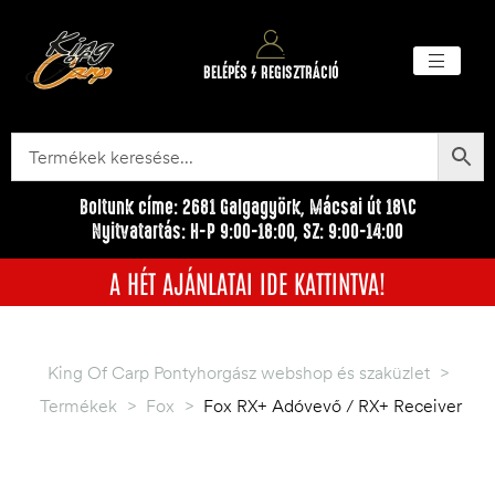
BELÉPÉS / REGISZTRÁCIÓ
Akciós ter
Törzsvásárlói pr
Egyéb me
Boltunk címe: 2681 Galgagyörk, Mácsai út 18\C
Nyitvatartás: H-P 9:00-18:00, SZ: 9:00-14:00
A HÉT AJÁNLATAI IDE KATTINTVA!
King Of Carp Pontyhorgász webshop és szaküzlet
>
Termékek
>
Fox
>
Fox RX+ Adóvevő / RX+ Receiver