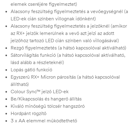
elemek cseréjére figyelmeztet)
Alacsony feszültség figyelmeztetés a vevőegységnél (a
LED-ek cián színben villognak időnként)
Alacsony feszültség figyelmeztetés a jelzőknél (amikor
az RX+ jelzők lemerülnek a vevő azt jelzi az adott
jelzőhöz tartozó LED cián színben való villogásával)
Rezgő figyelmeztetés (a hátsó kapcsolóval aktíválható)
Sátorvilágítás funkció (a hátsó kapcsolóval aktíválható,
lásd alább a részleteknél)
Lopás gátló funkció
Egyszerű RX+ Micron párosítás (a hátsó kapcsolóval
állítható)
Colour Sync™ jelző LED-ek
Be/Kikapcsolás és hangerő állítás
Kiváló minőségű tölcsér hangszóró
Hordpánt rögzítő
3 x AA elemmel működtethető