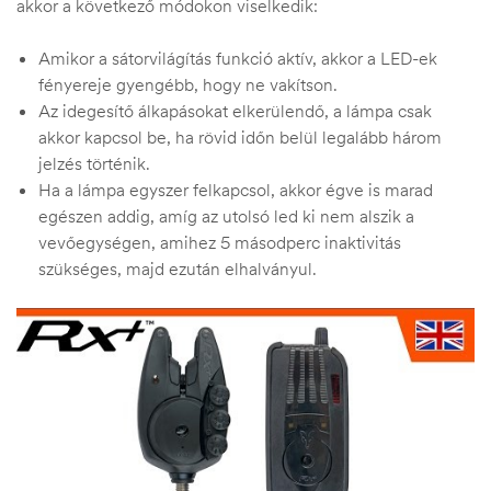
akkor a következő módokon viselkedik:
Amikor a sátorvilágítás funkció aktív, akkor a LED-ek
fényereje gyengébb, hogy ne vakítson.
Az idegesítő álkapásokat elkerülendő, a lámpa csak
akkor kapcsol be, ha rövid időn belül legalább három
jelzés történik.
Ha a lámpa egyszer felkapcsol, akkor égve is marad
egészen addig, amíg az utolsó led ki nem alszik a
vevőegységen, amihez 5 másodperc inaktivitás
szükséges, majd ezután elhalványul.