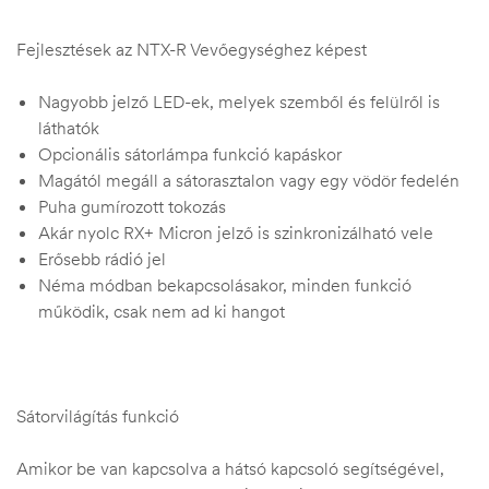
Fejlesztések az NTX-R Vevőegységhez képest
Nagyobb jelző LED-ek, melyek szemből és felülről is
láthatók
Opcionális sátorlámpa funkció kapáskor
Magától megáll a sátorasztalon vagy egy vödör fedelén
Puha gumírozott tokozás
Akár nyolc RX+ Micron jelző is szinkronizálható vele
Erősebb rádió jel
Néma módban bekapcsolásakor, minden funkció
működik, csak nem ad ki hangot
Sátorvilágítás funkció
Amikor be van kapcsolva a hátsó kapcsoló segítségével,