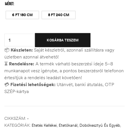
MÉRET
6 FT 180 CM
8 FT 240 CM
Quantity:
KOSÁRBA TESZEM
📦
Készleten:
Saját készletről, azonnali szállításra vagy
üzletben azonnal átvehető!
⏳
Rendelésre:
A termék várható beszerzési ideje 5–8
munkanapot vesz igénybe, a pontos beszerzésről telefonon
értesítjük a rendelés leadást követően!
💳
Fizetési lehetőségek:
Utánvét, banki átutalás, OTP
SZÉP-kártya
CIKKSZÁM:
-
KATEGÓRIÁK:
Etetés Kellékei
,
Etetőkanál, Dobókesztyű És Egyéb
,