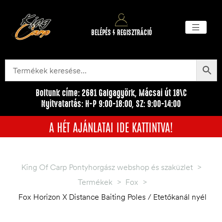
BELÉPÉS / REGISZTRÁCIÓ
Akciós ter
Törzsvásárlói pr
Egyéb me
Boltunk címe: 2681 Galgagyörk, Mácsai út 18\C
Nyitvatartás: H-P 9:00-18:00, SZ: 9:00-14:00
A HÉT AJÁNLATAI IDE KATTINTVA!
King Of Carp Pontyhorgász webshop és szaküzlet
>
Termékek
>
Fox
>
Fox Horizon X Distance Baiting Poles / Etetőkanál nyél