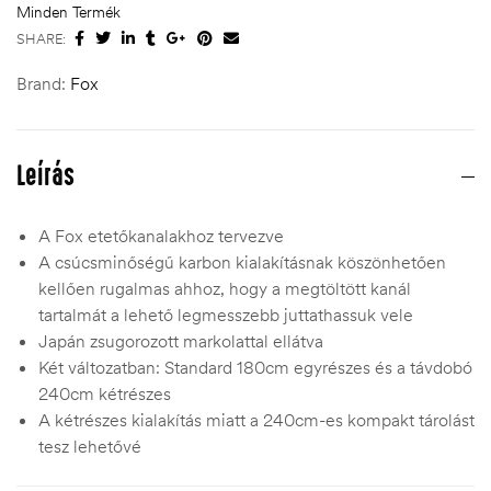
Minden Termék
SHARE:
Brand:
Fox
Leírás
A Fox etetőkanalakhoz tervezve
A csúcsminőségű karbon kialakításnak köszönhetően
kellően rugalmas ahhoz, hogy a megtöltött kanál
tartalmát a lehető legmesszebb juttathassuk vele
Japán zsugorozott markolattal ellátva
Két változatban: Standard 180cm egyrészes és a távdobó
240cm kétrészes
A kétrészes kialakítás miatt a 240cm-es kompakt tárolást
tesz lehetővé