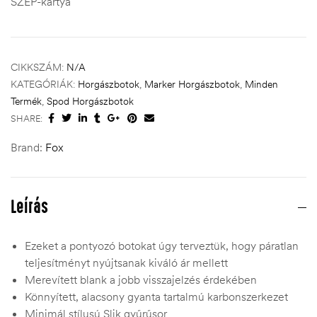
SZÉP-kártya
CIKKSZÁM:
N/A
KATEGÓRIÁK:
Horgászbotok
,
Marker Horgászbotok
,
Minden
Termék
,
Spod Horgászbotok
SHARE:
Brand:
Fox
Leírás
Ezeket a pontyozó botokat úgy terveztük, hogy páratlan
teljesítményt nyújtsanak kiváló ár mellett
Merevített blank a jobb visszajelzés érdekében
Könnyített, alacsony gyanta tartalmú karbonszerkezet
Minimál stílusú Slik gyűrűsor