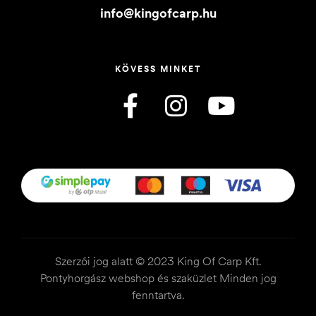
info@kingofcarp.hu
KÖVESS MINKET
Szerzői jog alatt © 2023 King Of Carp Kft.
Pontyhorgász webshop és szaküzlet Minden jog
fenntartva.