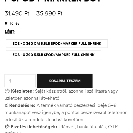
31.490
Ft
–
35.990
Ft
Törlés
MÉRET
EOS - X 360 CM 5.5LB SPOD/MARKER FULL SHRINK
EOS - X 390 5.5LB SPOD/MARKER FULL SHRINK
Quantity:
KOSÁRBA TESZEM
📦
Készleten:
Saját készletről, azonnali szállításra vagy
üzletben azonnal átvehető!
⏳
Rendelésre:
A termék várható beszerzési ideje 5–8
munkanapot vesz igénybe, a pontos beszerzésről telefonon
értesítjük a rendelés leadást követően!
💳
Fizetési lehetőségek:
Utánvét, banki átutalás, OTP