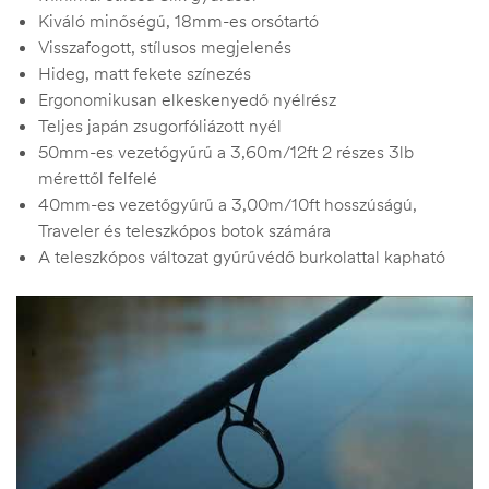
Kiváló minőségű, 18mm-es orsótartó
Visszafogott, stílusos megjelenés
Hideg, matt fekete színezés
Ergonomikusan elkeskenyedő nyélrész
Teljes japán zsugorfóliázott nyél
50mm-es vezetőgyűrű a 3,60m/12ft 2 részes 3lb
mérettől felfelé
40mm-es vezetőgyűrű a 3,00m/10ft hosszúságú,
Traveler és teleszkópos botok számára
A teleszkópos változat gyűrűvédő burkolattal kapható