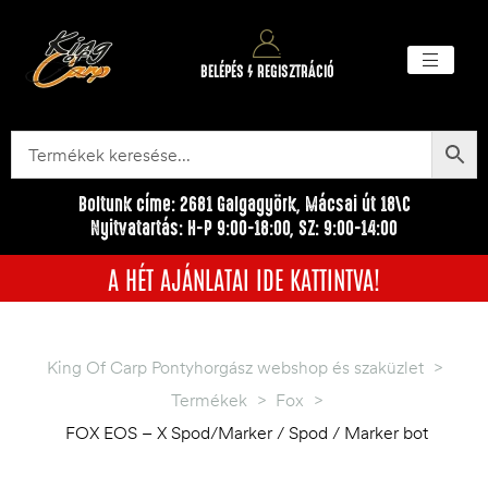
BELÉPÉS / REGISZTRÁCIÓ
Akciós ter
Törzsvásárlói pr
Egyéb me
Boltunk címe: 2681 Galgagyörk, Mácsai út 18\C
Nyitvatartás: H-P 9:00-18:00, SZ: 9:00-14:00
A HÉT AJÁNLATAI IDE KATTINTVA!
King Of Carp Pontyhorgász webshop és szaküzlet
>
Termékek
>
Fox
>
FOX EOS – X Spod/Marker / Spod / Marker bot