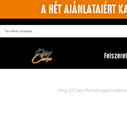
A HÉT AJÁNLATAIÉRT KA
Felszere
King Of Carp Pontyhorgász websho