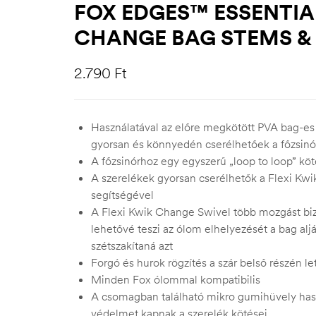
FOX EDGES™ ESSENTIA
CHANGE BAG STEMS & 
2.790
Ft
Használatával az előre megkötött PVA bag-es
gyorsan és könnyedén cserélhetőek a főzsin
A főzsinórhoz egy egyszerű „loop to loop” köt
A szerelékek gyorsan cserélhetők a Flexi Kw
segítségével
A Flexi Kwik Change Swivel több mozgást bizt
lehetővé teszi az ólom elhelyezését a bag alj
szétszakítaná azt
Forgó és hurok rögzítés a szár belső részén let
Minden Fox ólommal kompatibilis
A csomagban található mikro gumihüvely has
védelmet kapnak a szerelék kötései