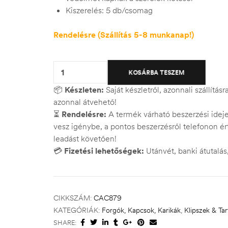
Kiszerelés: 5 db/csomag
Rendelésre (Szállítás 5-8 munkanap!)
Quantity:
KOSÁRBA TESZEM
📦
Készleten:
Saját készletről, azonnali szállítás
azonnal átvehető!
⏳
Rendelésre:
A termék várható beszerzési ide
vesz igénybe, a pontos beszerzésről telefonon ért
leadást követően!
💳
Fizetési lehetőségek:
Utánvét, banki átutalá
CIKKSZÁM:
CAC879
KATEGÓRIÁK:
Forgók, Kapcsok, Karikák
,
Klipszek & Tar
SHARE: