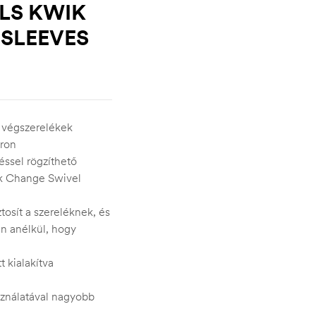
LS KWIK
SLEEVES
 végszerelékek
óron
éssel rögzíthető
ik Change Swivel
osít a szereléknek, és
án anélkül, hogy
t kialakítva
ználatával nagyobb