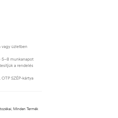
ra vagy üzletben
je 5–8 munkanapot
esítjük a rendelés
s, OTP SZÉP-kártya
tozékai
,
Minden Termék