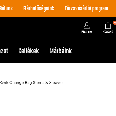
Rólunk
Elérhetőségeink
Törzsvásárlói program
0
Fiókom
KOSÁR
ázat
Kellékek
Márkáink
 Kwik Change Bag Stems & Sleeves