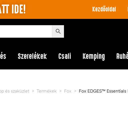
TT IDE!
Kezdőoldal
lés
Szerelékek
Csali
Kemping
Ruh
p és szaküzlet
>
Termékek
>
Fox
>
Fox EDGES™ Essentials