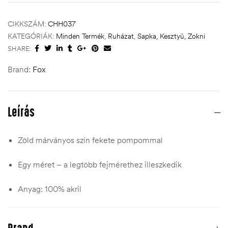
CIKKSZÁM:
CHH037
KATEGÓRIÁK:
Minden Termék
,
Ruházat
,
Sapka, Kesztyű, Zokni
SHARE:
Brand:
Fox
Leírás
Zöld márványos szín fekete pompommal
Egy méret – a legtöbb fejmérethez illeszkedik
Anyag: 100% akril