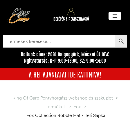
BELÉPÉS / REGISZTRÁCIÓ
Akciós ter
Törzsvásárlói pr
Egyéb me
Boltunk címe: 2681 Galgagyörk, Mácsai út 18\C
Nyitvatartás: H-P 9:00-18:00, SZ: 9:00-14:00
A HÉT AJÁNLATAI IDE KATTINTVA!
King Of Carp Pontyhorgász webshop és szaküzlet
>
Termékek
>
Fox
>
Fox Collection Bobble Hat / Téli Sapka