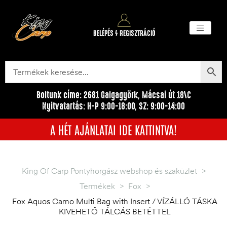
BELÉPÉS / REGISZTRÁCIÓ
Akciós ter
Törzsvásárlói pr
Egyéb me
Boltunk címe: 2681 Galgagyörk, Mácsai út 18\C
Nyitvatartás: H-P 9:00-18:00, SZ: 9:00-14:00
A HÉT AJÁNLATAI IDE KATTINTVA!
King Of Carp Pontyhorgász webshop és szaküzlet
>
Termékek
>
Fox
>
Fox Aquos Camo Multi Bag with Insert / VÍZÁLLÓ TÁSKA
KIVEHETŐ TÁLCÁS BETÉTTEL