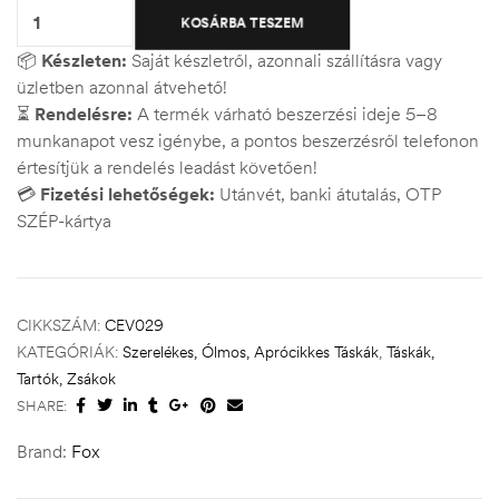
KOSÁRBA TESZEM
📦
Készleten:
Saját készletről, azonnali szállításra vagy
üzletben azonnal átvehető!
⏳
Rendelésre:
A termék várható beszerzési ideje 5–8
munkanapot vesz igénybe, a pontos beszerzésről telefonon
értesítjük a rendelés leadást követően!
💳
Fizetési lehetőségek:
Utánvét, banki átutalás, OTP
SZÉP-kártya
CIKKSZÁM:
CEV029
KATEGÓRIÁK:
Szerelékes, Ólmos, Aprócikkes Táskák
,
Táskák,
Tartók, Zsákok
SHARE:
Brand:
Fox