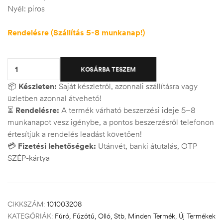
Nyél: piros
Rendelésre (Szállítás 5-8 munkanap!)
Quantity:
KOSÁRBA TESZEM
📦
Készleten:
Saját készletről, azonnali szállításra vagy
üzletben azonnal átvehető!
⏳
Rendelésre:
A termék várható beszerzési ideje 5–8
munkanapot vesz igénybe, a pontos beszerzésről telefonon
értesítjük a rendelés leadást követően!
💳
Fizetési lehetőségek:
Utánvét, banki átutalás, OTP
SZÉP-kártya
CIKKSZÁM:
101003208
KATEGÓRIÁK:
Fúró, Fűzőtű, Olló, Stb
,
Minden Termék
,
Új Termékek