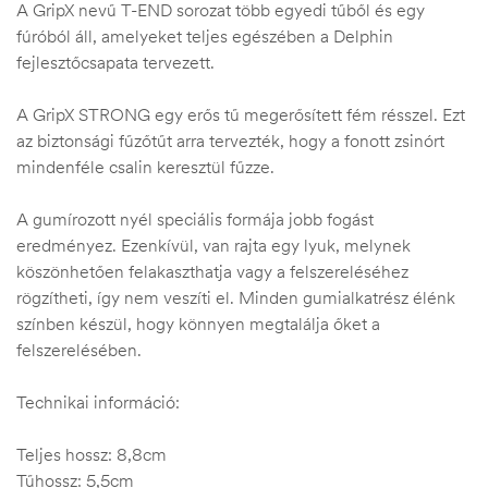
A GripX nevű T-END sorozat több egyedi tűből és egy
fúróból áll, amelyeket teljes egészében a Delphin
fejlesztőcsapata tervezett.
A GripX STRONG egy erős tű megerősített fém résszel. Ezt
az biztonsági fűzőtűt arra tervezték, hogy a fonott zsinórt
mindenféle csalin keresztül fűzze.
A gumírozott nyél speciális formája jobb fogást
eredményez. Ezenkívül, van rajta egy lyuk, melynek
köszönhetően felakaszthatja vagy a felszereléséhez
rögzítheti, így nem veszíti el. Minden gumialkatrész élénk
színben készül, hogy könnyen megtalálja őket a
felszerelésében.
Technikai információ:
Teljes hossz: 8,8cm
Tűhossz: 5,5cm