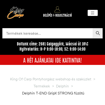
BELÉPÉS / REGISZTRÁCIÓ
Akciós ter
Törzsvásárlói pr
Egyéb me
Boltunk címe: 2681 Galgagyörk, Mácsai út 18\C
Nyitvatartás: H-P 9:00-18:00, SZ: 9:00-14:00
A HÉT AJÁNLATAI IDE KATTINTVA!
King Of Carp Pontyhorgász webshop és szaküzlet
>
Termékek
>
Delphin
>
Delphin T-END GripX STRONG fűzőtű