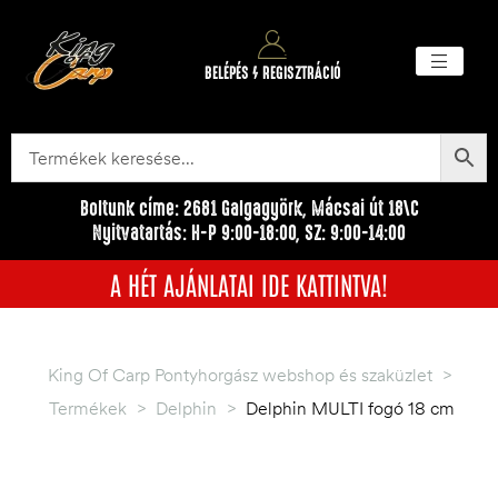
BELÉPÉS / REGISZTRÁCIÓ
Akciós ter
Törzsvásárlói pr
Egyéb me
Boltunk címe: 2681 Galgagyörk, Mácsai út 18\C
Nyitvatartás: H-P 9:00-18:00, SZ: 9:00-14:00
A HÉT AJÁNLATAI IDE KATTINTVA!
King Of Carp Pontyhorgász webshop és szaküzlet
>
Termékek
>
Delphin
>
Delphin MULTI fogó 18 cm