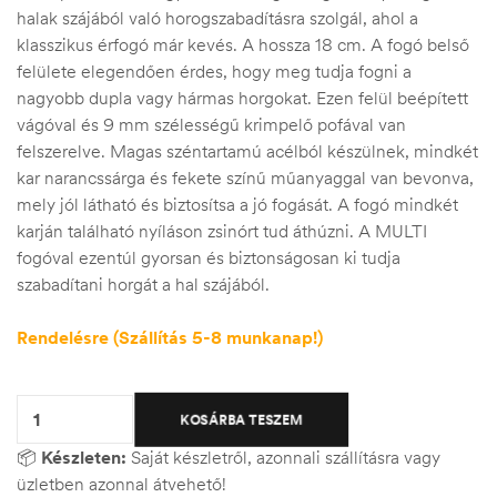
halak szájából való horogszabadításra szolgál, ahol a
klasszikus érfogó már kevés. A hossza 18 cm. A fogó belső
felülete elegendően érdes, hogy meg tudja fogni a
nagyobb dupla vagy hármas horgokat. Ezen felül beépített
vágóval és 9 mm szélességű krimpelő pofával van
felszerelve. Magas széntartamú acélból készülnek, mindkét
kar narancssárga és fekete színű műanyaggal van bevonva,
mely jól látható és biztosítsa a jó fogását. A fogó mindkét
karján található nyíláson zsinórt tud áthúzni. A MULTI
fogóval ezentúl gyorsan és biztonságosan ki tudja
szabadítani horgát a hal szájából.
Rendelésre (Szállítás 5-8 munkanap!)
Quantity:
KOSÁRBA TESZEM
📦
Készleten:
Saját készletről, azonnali szállításra vagy
üzletben azonnal átvehető!