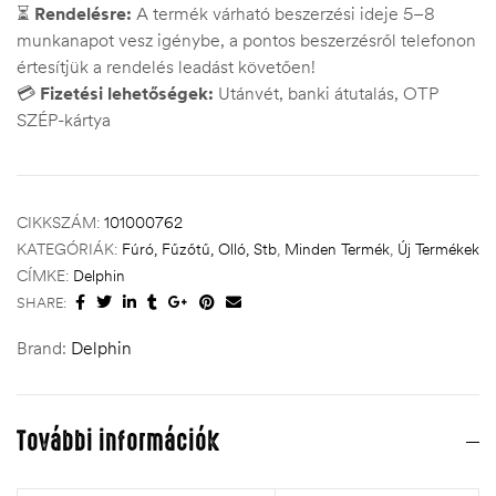
⏳
Rendelésre:
A termék várható beszerzési ideje 5–8
munkanapot vesz igénybe, a pontos beszerzésről telefonon
értesítjük a rendelés leadást követően!
💳
Fizetési lehetőségek:
Utánvét, banki átutalás, OTP
SZÉP-kártya
CIKKSZÁM:
101000762
KATEGÓRIÁK:
Fúró, Fűzőtű, Olló, Stb
,
Minden Termék
,
Új Termékek
CÍMKE:
Delphin
SHARE:
Brand:
Delphin
További információk