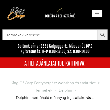
BELÉPÉS / REGISZTRÁCIÓ
Akciós ter
Törzsvásárlói pr
Egyéb me
Boltunk címe: 2681 Galgagyörk, Mácsai út 18\C
Nyitvatartás: H-P 9:00-18:00, SZ: 9:00-14:00
A HÉT AJÁNLATAI IDE KATTINTVA!
King Of Carp Pontyhorgász webshop és szaküzlet
>
Termékek
>
Delphin
>
Delphin merítőháló műanyag fejcsatlakozással