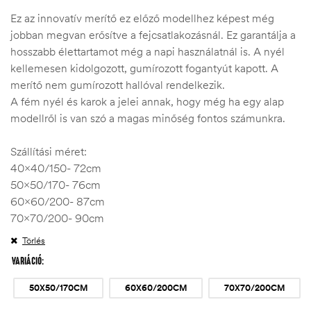
Ez az innovatív merítő ez előző modellhez képest még
jobban megvan erősítve a fejcsatlakozásnál. Ez garantálja a
hosszabb élettartamot még a napi használatnál is. A nyél
kellemesen kidolgozott, gumírozott fogantyút kapott. A
merítő nem gumírozott hallóval rendelkezik.
A fém nyél és karok a jelei annak, hogy még ha egy alap
modellről is van szó a magas minőség fontos számunkra.
Szállítási méret:
40×40/150- 72cm
50×50/170- 76cm
60×60/200- 87cm
70×70/200- 90cm
Törlés
VARIÁCIÓ
50X50/170CM
60X60/200CM
70X70/200CM