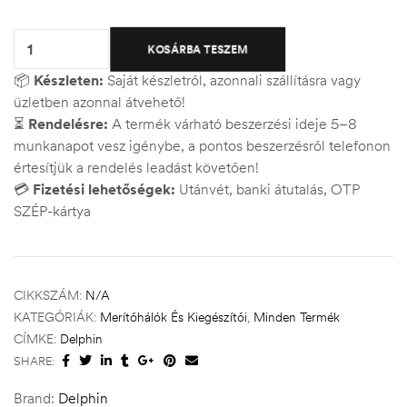
Quantity:
KOSÁRBA TESZEM
📦
Készleten:
Saját készletről, azonnali szállításra vagy
üzletben azonnal átvehető!
⏳
Rendelésre:
A termék várható beszerzési ideje 5–8
munkanapot vesz igénybe, a pontos beszerzésről telefonon
értesítjük a rendelés leadást követően!
💳
Fizetési lehetőségek:
Utánvét, banki átutalás, OTP
SZÉP-kártya
CIKKSZÁM:
N/A
KATEGÓRIÁK:
Merítőhálók És Kiegészítői
,
Minden Termék
CÍMKE:
Delphin
SHARE:
Brand:
Delphin