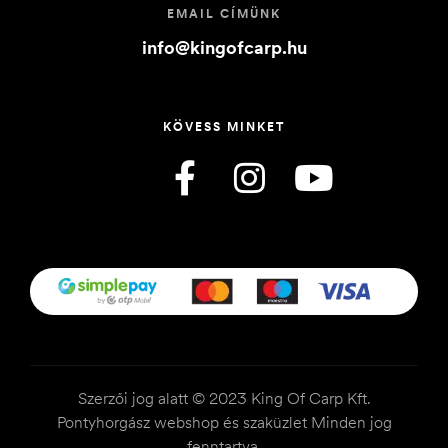
EMAIL CÍMÜNK
info@kingofcarp.hu
KÖVESS MINKET
Szerzői jog alatt © 2023 King Of Carp Kft.
Pontyhorgász webshop és szaküzlet Minden jog
fenntartva.