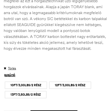
megfelel az ezt a horgásztechnikát űző legigényesebb
horgászok elvárásainak. Alapja a japán TORAY blank, ami
arra utal, hogy a legmagasabb kritériumoknak megfelelő
botról van szó. A vékony SiC betétekkel és karbon talpakkal
ellátott SEAGUIDE gyűrűkkel kiegészülve nem kétséges,
hogy valóban lenyűgöző modell a pontyozó botok
választékában. A TORAY karbon bottestet nagy erőtartalék,
kis súly és tökéletes akció jellemez, amely lehetővé teszi,
hogy élvezze minden megakasztott hal fárasztását.
Törlés
VARIÁCIÓ
10FT/3,00LBS/2 RÉSZ
12FT/3,00LBS/2 RÉSZ
13FT/3,50LBS/2 RÉSZ
Quantity: