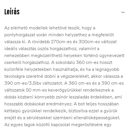
Leírás
Az elérhető modellek lehetővé teszik, hogy a
pontyhorgászat során minden helyzethez a megfelelőt
válassza ki. A rövidebb 270cm-es és 300cm-es változat
ideális választás úszós horgászathoz, valamint a
nehezebben megközelíthető helyeken történő úgynevezett
cserkelő horgászathoz. A sokoldalú 360 cm-es hosszt
különféle helyzetekben használhatja, és ha a legnagyobb
távolságra szeretné dobni a végszerelékét, akkor válassza a
390 cm-es/3,5lbs változatot. A 360 cm-es és a 390 cm-es
változatok 50 mm-es keverőgyűrűkkel rendelkeznek a
dobás közbeni könnyebb zsinór leszaladás érdekében, ami
hosszabb dobásokat eredményez. A bot teljes hosszában
kéttalpú gyűrűkkel rendelkezik, biztosítva ezzel a gyűrűk
erejét és a sérülésekkel szembeni ellenállóképességüket.
Az egyes tagok közötti kapcsolat megerősítésére egy