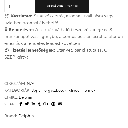
KOSÁRBA TESZEM
📦
Készleten:
Saját készletről, azonnali szállításra vagy
üzletben azonnal átvehető!
⏳
Rendelésre:
A termék várható beszerzési ideje 5–8
munkanapot vesz igénybe, a pontos beszerzésről telefonon
értesítjük a rendelés leadást követően!
💳
Fizetési lehetőségek:
Utánvét, banki átutalás, OTP
SZÉP-kártya
CIKKSZÁM:
N/A
KATEGÓRIÁK:
Bojlis Horgászbotok
,
Minden Termék
CÍMKE:
Delphin
SHARE:
Brand:
Delphin