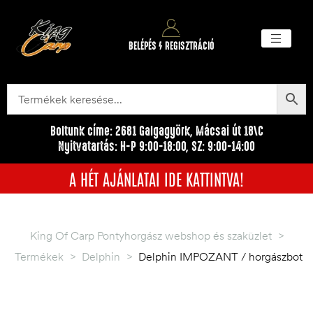
BELÉPÉS / REGISZTRÁCIÓ
Akciós ter
Törzsvásárlói pr
Egyéb me
Boltunk címe: 2681 Galgagyörk, Mácsai út 18\C
Nyitvatartás: H-P 9:00-18:00, SZ: 9:00-14:00
A HÉT AJÁNLATAI IDE KATTINTVA!
King Of Carp Pontyhorgász webshop és szaküzlet
>
Termékek
>
Delphin
>
Delphin IMPOZANT / horgászbot