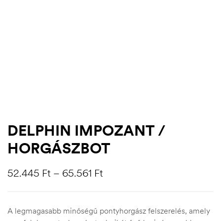
DELPHIN IMPOZANT /
HORGÁSZBOT
.03.22.
52.445
Ft
–
65.561
Ft
A legmagasabb minőségű pontyhorgász felszerelés, amely