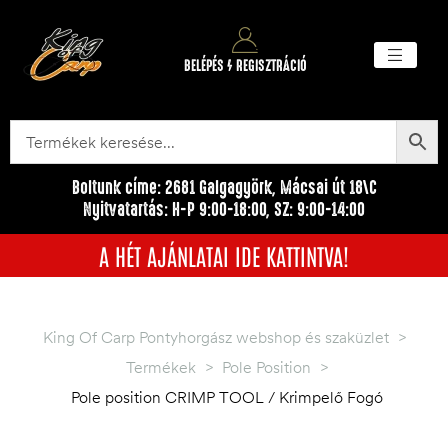
BELÉPÉS / REGISZTRÁCIÓ
Akciós ter
Törzsvásárlói pr
Egyéb me
Boltunk címe: 2681 Galgagyörk, Mácsai út 18\C
Nyitvatartás: H-P 9:00-18:00, SZ: 9:00-14:00
A HÉT AJÁNLATAI IDE KATTINTVA!
King Of Carp Pontyhorgász webshop és szaküzlet
>
Termékek
>
Pole Position
>
Pole position CRIMP TOOL / Krimpelő Fogó