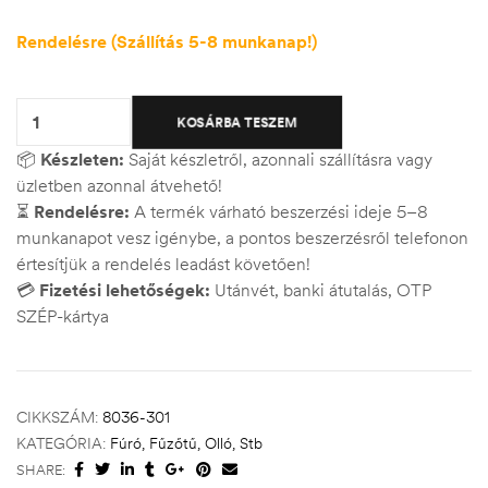
Rendelésre (Szállítás 5-8 munkanap!)
Quantity:
KOSÁRBA TESZEM
📦
Készleten:
Saját készletről, azonnali szállításra vagy
üzletben azonnal átvehető!
⏳
Rendelésre:
A termék várható beszerzési ideje 5–8
munkanapot vesz igénybe, a pontos beszerzésről telefonon
értesítjük a rendelés leadást követően!
💳
Fizetési lehetőségek:
Utánvét, banki átutalás, OTP
SZÉP-kártya
CIKKSZÁM:
8036-301
KATEGÓRIA:
Fúró, Fűzőtű, Olló, Stb
SHARE: