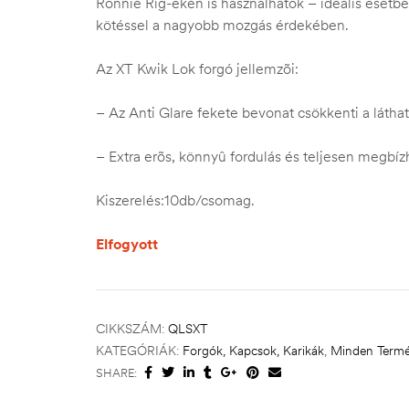
Ronnie Rig-eken is használhatók – ideális eset
kötéssel a nagyobb mozgás érdekében.
Az XT Kwik Lok forgó jellemzõi:
– Az Anti Glare fekete bevonat csökkenti a látható
– Extra erõs, könnyû fordulás és teljesen megbíz
Kiszerelés:10db/csomag.
Elfogyott
CIKKSZÁM:
QLSXT
KATEGÓRIÁK:
Forgók, Kapcsok, Karikák
,
Minden Term
SHARE: