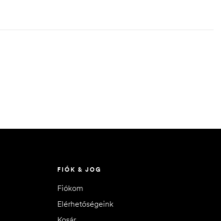
FIÓK & JOG
Fiókom
Elérhetőségeink
Kosár