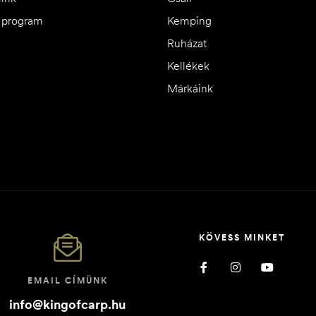
i program
Kemping
Ruházat
Kellékek
Márkáink
KÖVESS MINKET
EMAIL CÍMÜNK
info@kingofcarp.hu