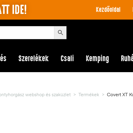
TT IDE!
Kezdőoldal
lés
Szerelékek
Csali
Kemping
Ruh
ontyhorgász webshop és szaküzlet
>
Termékek
>
Covert XT K