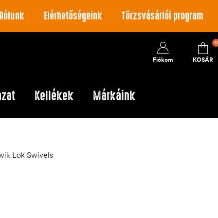
Rólunk
Elérhetőségeink
Törzsvásárlói program
0
Fiókom
KOSÁR
ázat
Kellékek
Márkáink
wik Lok Swivels