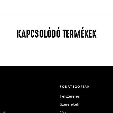
KAPCSOLÓDÓ TERMÉKEK
FŐKATEGÓRIÁK
Felszerelés
Szerelékek
eink
Csali