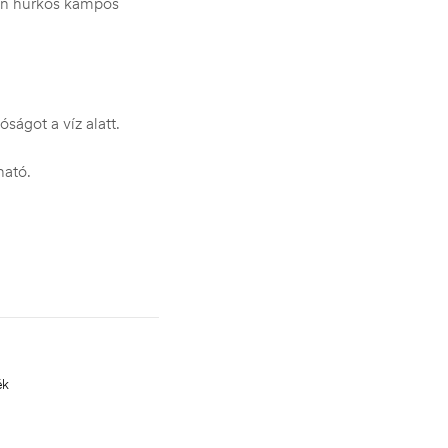
ben hurkos kampós
ságot a víz alatt.
ható.
ék