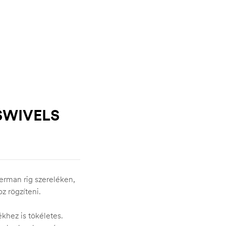
SWIVELS
erman rig szereléken,
z rögzíteni.
ékhez is tökéletes.