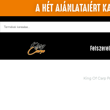
A HÉT AJÁNLATAIÉRT KA
Felszere
King Of Carp P