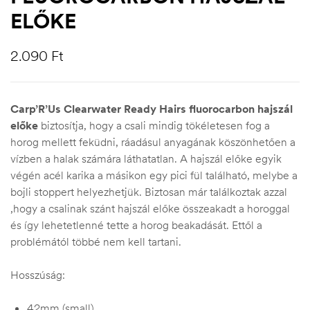
ELŐKE
2.090
Ft
Carp’R’Us Clearwater Ready Hairs fluorocarbon hajszál
előke
biztosítja, hogy a csali mindig tökéletesen fog a
horog mellett feküdni, ráadásul anyagának köszönhetően a
vízben a halak számára láthatatlan. A hajszál előke egyik
végén acél karika a másikon egy pici fül található, melybe a
bojli stoppert helyezhetjük. Biztosan már találkoztak azzal
,hogy a csalinak szánt hajszál előke összeakadt a horoggal
és így lehetetlenné tette a horog beakadását. Ettől a
problémától többé nem kell tartani.
Hosszúság:
42mm (small)