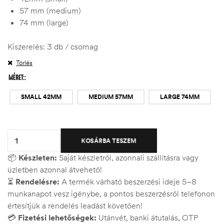
57 mm (medium)
74 mm (large)
Kiszerelés: 3 db / csomag
Törlés
MÉRET:
SMALL 42MM
MEDIUM 57MM
LARGE 74MM
Quantity:
KOSÁRBA TESZEM
📦
Készleten:
Saját készletről, azonnali szállításra vagy
üzletben azonnal átvehető!
⏳
Rendelésre:
A termék várható beszerzési ideje 5–8
munkanapot vesz igénybe, a pontos beszerzésről telefonon
értesítjük a rendelés leadást követően!
💳
Fizetési lehetőségek:
Utánvét, banki átutalás, OTP