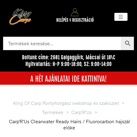
BELÉPÉS / REGISZTRÁCIÓ
Akciós ter
Törzsvásárlói pr
Egyéb me
Boltunk címe: 2681 Galgagyörk, Mácsai út 18\C
Nyitvatartás: H-P 9:00-18:00, SZ: 9:00-14:00
A HÉT AJÁNLATAI IDE KATTINTVA!
King Of Carp Pontyhorgász webshop és szaküzlet
>
Termékek
>
Carp’R’Us
>
Carp’R’Us Clearwater Ready Hairs / Fluorocarbon hajszál
előke