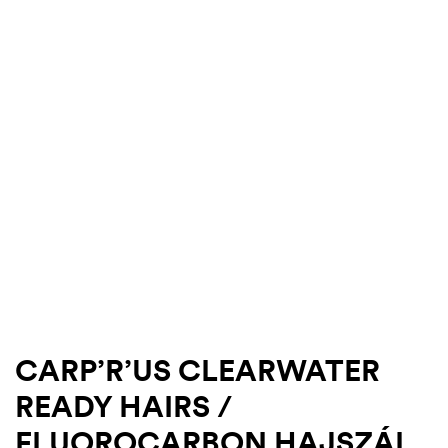
.03.22.
CARP’R’US CLEARWATER
READY HAIRS /
FLUOROCARBON HAJSZÁL