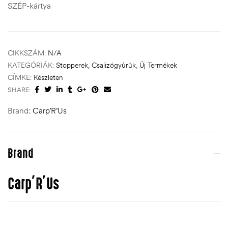
SZÉP-kártya
CIKKSZÁM:
N/A
KATEGÓRIÁK:
Stopperek, Csalizógyűrűk
,
Új Termékek
CÍMKE:
Készleten
SHARE:
Brand:
Carp’R’Us
Brand
Carp’R’Us