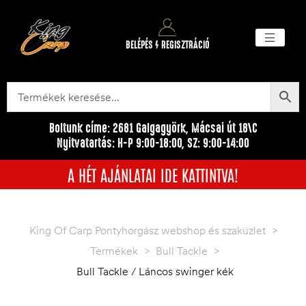
BELÉPÉS / REGISZTRÁCIÓ
Akciós ter
Törzsvásárlói pr
Egyéb me
Boltunk címe: 2681 Galgagyörk, Mácsai út 18\C
Nyitvatartás: H-P 9:00-18:00, SZ: 9:00-14:00
A HÉT AJÁNLATAI IDE KATTINTVA!
King Of Carp Pontyhorgász webshop és szaküzlet
>
Termékek
>
Bull Tackle
>
Bull Tackle / Láncos swinger kék