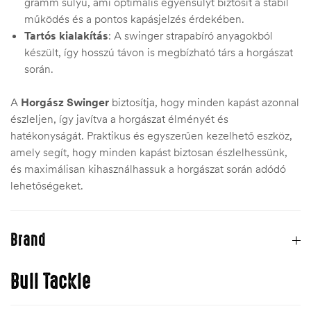
gramm súlyú, ami optimális egyensúlyt biztosít a stabil
működés és a pontos kapásjelzés érdekében.
Tartós kialakítás
: A swinger strapabíró anyagokból
készült, így hosszú távon is megbízható társ a horgászat
során.
A
Horgász Swinger
biztosítja, hogy minden kapást azonnal
észleljen, így javítva a horgászat élményét és
hatékonyságát. Praktikus és egyszerűen kezelhető eszköz,
amely segít, hogy minden kapást biztosan észlelhessünk,
és maximálisan kihasználhassuk a horgászat során adódó
lehetőségeket.
Brand
Bull Tackle