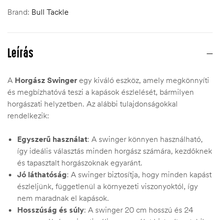
Brand:
Bull Tackle
Leírás
A
Horgász Swinger
egy kiváló eszköz, amely megkönnyíti
és megbízhatóvá teszi a kapások észlelését, bármilyen
horgászati helyzetben. Az alábbi tulajdonságokkal
rendelkezik:
Egyszerű használat
: A swinger könnyen használható,
így ideális választás minden horgász számára, kezdőknek
és tapasztalt horgászoknak egyaránt.
Jó láthatóság
: A swinger biztosítja, hogy minden kapást
észleljünk, függetlenül a környezeti viszonyoktól, így
nem maradnak el kapások.
Hosszúság és súly
: A swinger 20 cm hosszú és 24