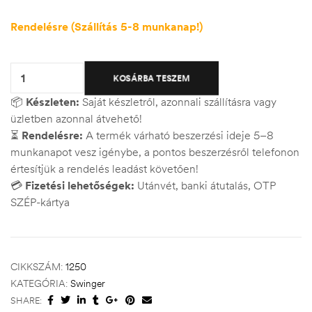
Rendelésre (Szállítás 5-8 munkanap!)
Quantity:
KOSÁRBA TESZEM
📦
Készleten:
Saját készletről, azonnali szállításra vagy
üzletben azonnal átvehető!
⏳
Rendelésre:
A termék várható beszerzési ideje 5–8
munkanapot vesz igénybe, a pontos beszerzésről telefonon
értesítjük a rendelés leadást követően!
💳
Fizetési lehetőségek:
Utánvét, banki átutalás, OTP
SZÉP-kártya
CIKKSZÁM:
1250
KATEGÓRIA:
Swinger
SHARE: