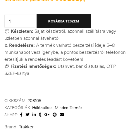
Quantity:
KOSÁRBA TESZEM
📦
Készleten:
Saját készletről, azonnali szállításra vagy
üzletben azonnal átvehető!
⏳
Rendelésre:
A termék várható beszerzési ideje 5–8
munkanapot vesz igénybe, a pontos beszerzésről telefonon
értesítjük a rendelés leadást követően!
💳
Fizetési lehetőségek:
Utánvét, banki átutalás, OTP
SZÉP-kártya
CIKKSZÁM:
208105
KATEGÓRIÁK:
Hálózsákok
,
Minden Termék
SHARE:
Brand:
Trakker