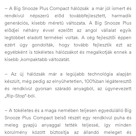
– A Big Snooze Plus Compact hálózsák a már jól ismert és
rendkívül népszerû elõd továbbfejlesztett, harmadik
generációs, kisebb méretû változata. A Big Snooze Plus
elõdjei néhány évvel ezelõtt az angol vállalat egyik
legtöbbet eladott termékei voltak. A cég fejlesztõi éppen
ezért úgy gondolták, hogy tovább fejlesztik ezt az
egyébként is tökéletes hálózsákot és megalkotják ennek a
kisebb ,kompaktabb változatát.
– Az új hálózsák már a legújabb technológia alapján
készült, még pedig az elnyûhetetlen, 100%ban légáteresztõ
és rendkívül gyorsan száradó anyagból, az úgynevezett
„Rip-Stop”-ból.
– A tökéletes és a maga nemében teljesen egyedülálló Big
Snooze Plus Compact belsõ részét egy rendkívül puha és
meleg gyapjú anyaggal tették teljessé, így minden
körülmény között biztosítja az állandó meleget és