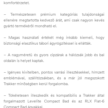
komfortérzetet.
– Természetesen prémium kategóriás tulajdonságai
ellenére megtartotta kedvezõ árát, ami csak nagyon kevés
gyártó termékérõl mondható el.
– Magas használati értékét még inkább kiemeli, hogy
biztonsági elasztikus tábori ágyrögzítéssel is ellátták.
– A nagyméretû és gyors cipzárak a hálózsák jobb és bal
oldalán is helyet kaptak.
– Igényes kivitelben, pontos varrási illesztésekkel, hímzett
emblémával, szállítózsákban, és a már jól megszokott
Trakker minõségben kerül forgalomba.
– Tökéletesen illeszkedik és kompatibilis a Trakker által
forgalmazott Levelite Compact Bad és az RLX Flat-6
Compact Bad ágyakkal.