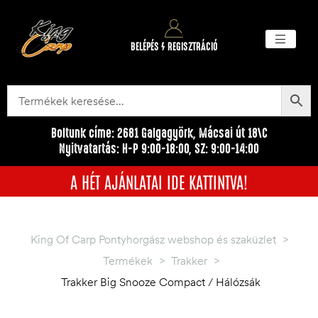
BELÉPÉS / REGISZTRÁCIÓ
Akciós ter
Törzsvásárlói pr
Egyéb me
Boltunk címe: 2681 Galgagyörk, Mácsai út 18\C
Nyitvatartás: H-P 9:00-18:00, SZ: 9:00-14:00
A HÉT AJÁNLATAI IDE KATTINTVA!
King Of Carp Pontyhorgász webshop és szaküzlet
>
Termékek
>
Trakker
>
Trakker Big Snooze Compact / Hálózsák